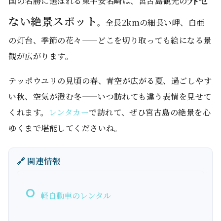
国の名勝に選ばれる東平安名崎は、宮古島観光の
ない絶景スポット
。全長2kmの細長い岬、白亜
の灯台、季節の花々——どこを切り取っても絵になる景
観が広がります。
テッポウユリの見頃の春、青空が広がる夏、過ごしやす
い秋、空気が澄む冬——いつ訪れても違う表情を見せて
くれます。
レンタカー
で訪れて、ぜひ宮古島の絶景を心
ゆくまで堪能してくださいね。
🔗 関連情報
軽自動車のレンタル