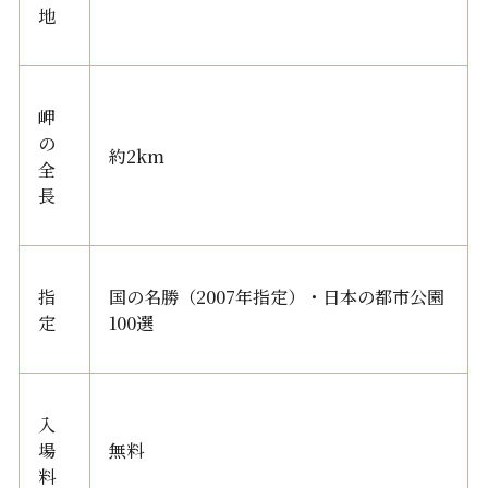
地
岬
の
約2km
全
長
指
国の名勝（2007年指定）・日本の都市公園
定
100選
入
場
無料
料