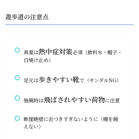
遊歩道の注意点
熱中症対策
真夏は
必須（飲料水・帽子・
日焼け止め）
歩きやすい靴
足元は
で（サンダルNG）
飛ばされやすい荷物
強風時は
に注意
断崖絶壁に近づきすぎないように（柵を越
えない）