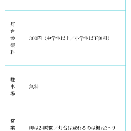
灯
台
参
300円（中学生以上／小学生以下無料）
観
料
駐
車
無料
場
営
業
岬は24時間／灯台は登れるのは概ね3〜9