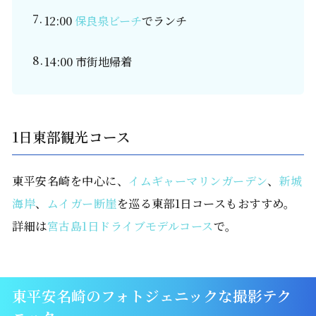
12:00
保良泉ビーチ
でランチ
14:00 市街地帰着
1日東部観光コース
東平安名崎を中心に、
イムギャーマリンガーデン
、
新城
海岸
、
ムイガー断崖
を巡る東部1日コースもおすすめ。
詳細は
宮古島1日ドライブモデルコース
で。
東平安名崎のフォトジェニックな撮影テク