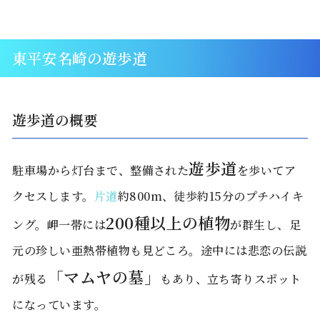
東平安名崎の遊歩道
遊歩道の概要
遊歩道
駐車場から灯台まで、整備された
を歩いてア
クセスします。
片道
約800m、徒歩約15分のプチハイキ
200種以上の植物
ング。岬一帯には
が群生し、足
元の珍しい亜熱帯植物も見どころ。途中には悲恋の伝説
「マムヤの墓」
が残る
もあり、立ち寄りスポット
になっています。