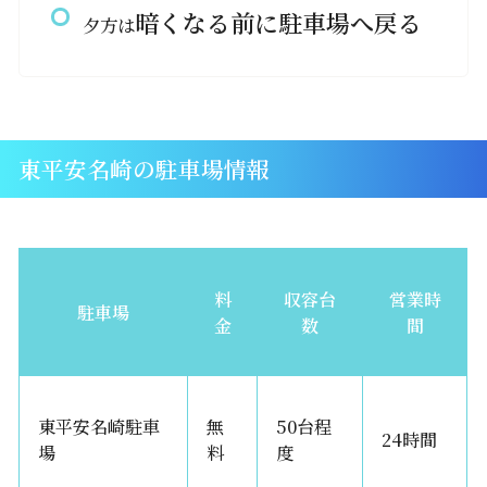
暗くなる前に駐車場へ戻る
夕方は
東平安名崎の駐車場情報
料
収容台
営業時
駐車場
金
数
間
東平安名崎駐車
無
50台程
24時間
場
料
度