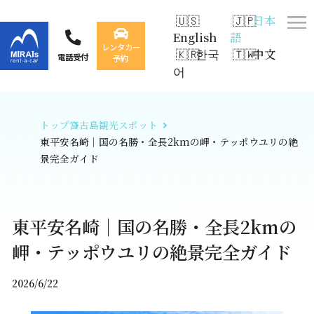
日本
English
語
レンタカー
한국
中文
電話受付
予約
어
トップ
宮古島観光スポット
東平安名崎｜国の名勝・全長2kmの岬・テッポウユリの絶
景完全ガイド
東平安名崎｜国の名勝・全長2kmの
岬・テッポウユリの絶景完全ガイド
2026/6/22