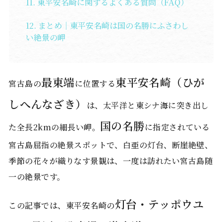
東平安名崎に関するよくある質問（FAQ）
まとめ｜東平安名崎は国の名勝にふさわし
い絶景の岬
最東端
東平安名崎（ひが
宮古島の
に位置する
しへんなざき）
は、太平洋と東シナ海に突き出し
国の名勝
た全長2kmの細長い岬。
に指定されている
宮古島屈指の絶景スポットで、白亜の灯台、断崖絶壁、
季節の花々が織りなす景観は、一度は訪れたい宮古島随
一の絶景です。
灯台・テッポウユ
この記事では、東平安名崎の