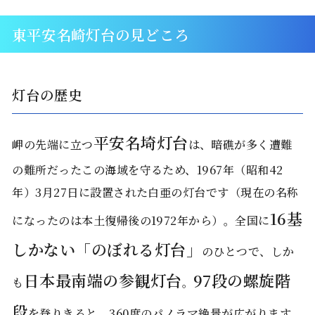
東平安名崎灯台の見どころ
灯台の歴史
平安名埼灯台
岬の先端に立つ
は、暗礁が多く遭難
の難所だったこの海域を守るため、1967年（昭和42
年）3月27日に設置された白亜の灯台です（現在の名称
16基
になったのは本土復帰後の1972年から）。全国に
しかない「のぼれる灯台」
のひとつで、しか
日本最南端の参観灯台
97段の螺旋階
も
。
段
を登りきると、360度のパノラマ絶景が広がります。