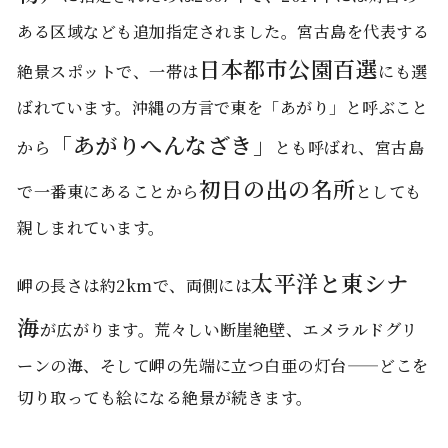
ある区域なども追加指定されました。宮古島を代表する
日本都市公園百選
絶景スポットで、一帯は
にも選
ばれています。沖縄の方言で東を「あがり」と呼ぶこと
「あがりへんなざき」
から
とも呼ばれ、宮古島
初日の出の名所
で一番東にあることから
としても
親しまれています。
太平洋と東シナ
岬の長さは約2kmで、両側には
海
が広がります。荒々しい断崖絶壁、エメラルドグリ
ーンの海、そして岬の先端に立つ白亜の灯台——どこを
切り取っても絵になる絶景が続きます。