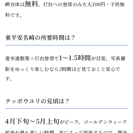
無料
岬自体は
。灯台への登塔のみ大人300円・子供無
料です。
東平安名崎の所要時間は？
1〜1.5時間
遊歩道散策＋灯台登塔で
が目安。写真撮
影をゆっくり楽しむなら2時間ほど見ておくと安心で
す。
テッポウユリの見頃は？
4月下旬〜5月上旬
がピーク。ゴールデンウィーク
前後が最も美しい時期。年によって前後するので、観光