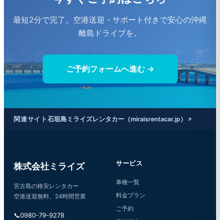
最短2分で完了。空港送迎・サポート付きで安心の沖縄
離島ドライブを。
ご予約フォームへ進む →
関連サイト
石垣島ミライズレンタカー（miraisrentacar.jp）
サービス
株式会社ミライズ
車種一覧
宮古島の格安レンタカー
料金プラン
空港送迎無料、24時間営業
ご予約
📞
0980-79-9278