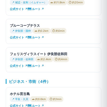
📍 城辺・友利（イムギャー）
🚗 約11.8km
⏱ 約20min
公式サイト ↗
🗺 ルート ↗
ブルーコーブテラス
📍 伊良部・国仲
🚗 約0.2km
⏱ 約0min
公式サイト ↗
🗺 ルート ↗
フェリスヴィラスイート 伊良部佐和田
📍 伊良部・佐和田
🚗 約2.4km
⏱ 約4min
公式サイト ↗
🗺 ルート ↗
ビジネス・市街（4件）
ホテル宮古島
📍 平良・久貝
🚗 約0.6km
⏱ 約1min
公式サイト ↗
🗺 ルート ↗