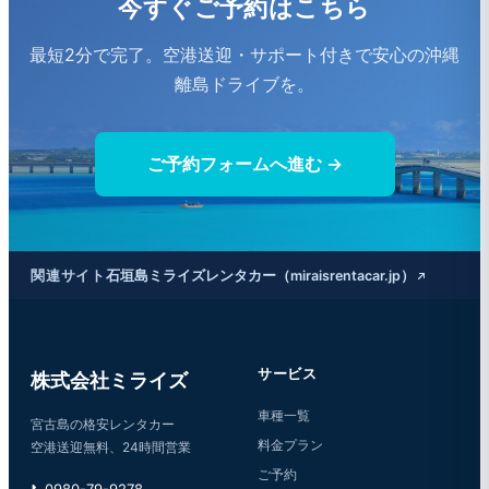
今すぐご予約はこちら
最短2分で完了。空港送迎・サポート付きで安心の沖縄
離島ドライブを。
ご予約フォームへ進む →
関連サイト
石垣島ミライズレンタカー（miraisrentacar.jp）
サービス
株式会社ミライズ
車種一覧
宮古島の格安レンタカー
料金プラン
空港送迎無料、24時間営業
ご予約