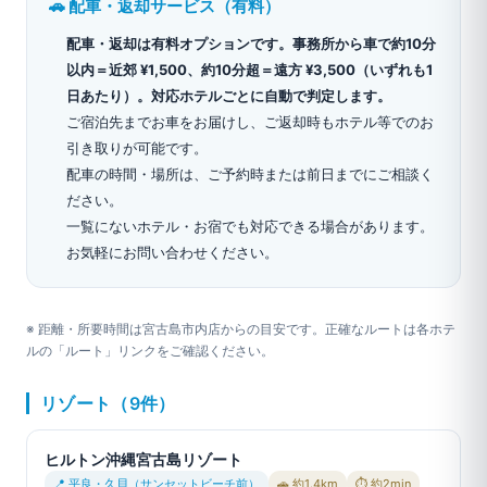
🚗 配車・返却サービス（有料）
配車・返却は有料オプションです。事務所から車で約10分
以内＝近郊 ¥1,500、約10分超＝遠方 ¥3,500（いずれも1
日あたり）。対応ホテルごとに自動で判定します。
ご宿泊先までお車をお届けし、ご返却時もホテル等でのお
引き取りが可能です。
配車の時間・場所は、ご予約時または前日までにご相談く
ださい。
一覧にないホテル・お宿でも対応できる場合があります。
お気軽にお問い合わせください。
※ 距離・所要時間は宮古島市内店からの目安です。正確なルートは各ホテ
ルの「ルート」リンクをご確認ください。
リゾート（9件）
ヒルトン沖縄宮古島リゾート
📍 平良・久貝（サンセットビーチ前）
🚗 約1.4km
⏱ 約2min