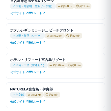
宮古島東急ホテル&リゾーツ
📍 下地・与那覇（前浜ビーチ前）
🚗 約6.4km
⏱ 約11min
公式サイト ↗
🗺 ルート ↗
ホテルシギラミラージュ ビーチフロント
📍 上野・新里（シギラ）
🚗 約10.9km
⏱ 約19min
公式サイト ↗
🗺 ルート ↗
ホテルトリフィート宮古島リゾート
📍 平良・下里（空港近く）
🚗 約3.6km
⏱ 約6min
公式サイト ↗
🗺 ルート ↗
NATURELA宮古島・伊良部
📍 伊良部
🚗 約1.8km
⏱ 約3min
公式サイト ↗
🗺 ルート ↗