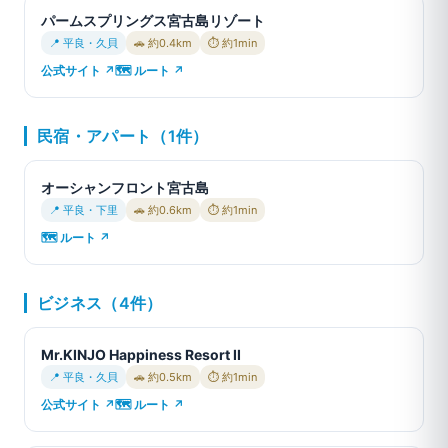
パームスプリングス宮古島リゾート
📍 平良・久貝
🚗 約0.4km
⏱ 約1min
公式サイト ↗
🗺 ルート ↗
民宿・アパート（1件）
オーシャンフロント宮古島
📍 平良・下里
🚗 約0.6km
⏱ 約1min
🗺 ルート ↗
ビジネス（4件）
Mr.KINJO Happiness Resort II
📍 平良・久貝
🚗 約0.5km
⏱ 約1min
公式サイト ↗
🗺 ルート ↗