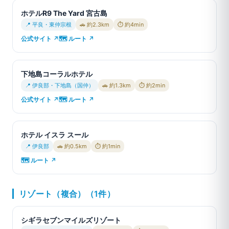
ホテルR9 The Yard 宮古島
📍 平良・東仲宗根
🚗 約2.3km
⏱ 約4min
公式サイト ↗
🗺 ルート ↗
下地島コーラルホテル
📍 伊良部・下地島（国仲）
🚗 約1.3km
⏱ 約2min
公式サイト ↗
🗺 ルート ↗
ホテル イスラ スール
📍 伊良部
🚗 約0.5km
⏱ 約1min
🗺 ルート ↗
リゾート（複合）（1件）
シギラセブンマイルズリゾート