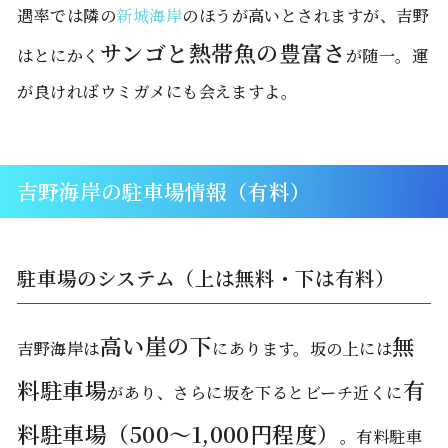
遇率では隣の
新城海岸
のほうが高いとされますが、吉野
サンゴと熱帯魚の豊富さ
はとにかく
が随一。運
が良ければウミガメにも会えますよ。
吉野海岸の駐車場情報（有料）
駐車場のシステム（上は無料・下は有料）
高い崖の下
無
吉野海岸は
にあります。坂の上には
料駐車場
有
があり、さらに坂を下るとビーチ近くに
料駐車場（500〜1,000円程度）
。有料駐車